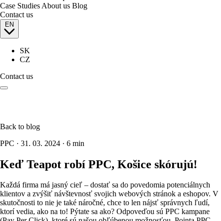
Case Studies
About us
Blog
Contact us
EN
SK
CZ
Contact us
Back to blog
PPC
·
31. 03. 2024
·
6 min
Keď Teapot robí PPC, Košice skórujú!
Každá firma má jasný cieľ – dostať sa do povedomia potenciálnych
klientov a zvýšiť návštevnosť svojich webových stránok a eshopov. V
skutočnosti to nie je také náročné, chce to len nájsť správnych ľudí,
ktorí vedia, ako na to! Pýtate sa ako? Odpoveďou sú PPC kampane
(Pay Per Click), ktoré sú našou obľúbenou možnosťou. Pointa PPC