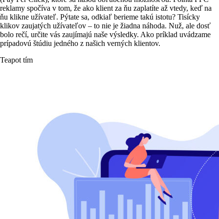
reklamy spočíva v tom, že ako klient za ňu zaplatíte až vtedy, keď na
ňu klikne užívateľ. Pýtate sa, odkiaľ berieme takú istotu? Tisícky
klikov zaujatých užívateľov – to nie je žiadna náhoda. Nuž, ale dosť
bolo rečí, určite vás zaujímajú naše výsledky. Ako príklad uvádzame
prípadovú štúdiu jedného z našich verných klientov.
Teapot tím