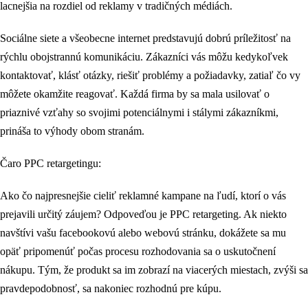
lacnejšia na rozdiel od reklamy v tradičných médiách.
Sociálne siete a všeobecne internet predstavujú dobrú príležitosť na
rýchlu obojstrannú komunikáciu. Zákazníci vás môžu kedykoľvek
kontaktovať, klásť otázky, riešiť problémy a požiadavky, zatiaľ čo vy
môžete okamžite reagovať. Každá firma by sa mala usilovať o
priaznivé vzťahy so svojimi potenciálnymi i stálymi zákazníkmi,
prináša to výhody obom stranám.
Čaro PPC retargetingu:
Ako čo najpresnejšie cieliť reklamné kampane na ľudí, ktorí o vás
prejavili určitý záujem? Odpoveďou je PPC retargeting. Ak niekto
navštívi vašu facebookovú alebo webovú stránku, dokážete sa mu
opäť pripomenúť počas procesu rozhodovania sa o uskutočnení
nákupu. Tým, že produkt sa im zobrazí na viacerých miestach, zvýši sa
pravdepodobnosť, sa nakoniec rozhodnú pre kúpu.