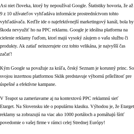
Asi niet človeka, ktorý by nepoužíval Google. Štatistiky hovoria, že až
9 z 10 užívateľov vyhľadáva informácie prostredníctvom tohto
vyhľadávača. Keďže ide o najefektívnejší marketingový kanál, bola by
škoda nevyužiť ho na PPC reklamu. Google je ideálna platforma na
cielenie reklamy ľuďom, ktorí majú vysoký záujem o vašu službu či
produkty. Ak zatiaľ neinzerujete cez tohto velikána, je najvyšší čas
začať!
Kým Google sa považuje za kráľa, český Seznam je korunný princ. So
svojou inzertnou platformou Sklik predstavuje výbornú príležitosť pre
úspešné a efektívne kampane.
V Teapot sa zameriavame aj na kontextovú PPC reklamnú sieť
Etarget. Na Slovensku ide o populárnu klasiku. Výhodou je, že Etarget
reklamy sa zobrazujú na viac ako 1000 portáloch a pomáhajú šíriť
povedomie o vašej firme v rámci celej Strednej Európy!