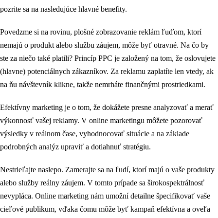
pozrite sa na nasledujúce hlavné benefity.
Povedzme si na rovinu, plošné zobrazovanie reklám ľuďom, ktorí
nemajú o produkt alebo službu záujem, môže byť otravné. Na čo by
ste za niečo také platili? Princíp PPC je založený na tom, že oslovujete
(hlavne) potenciálnych zákazníkov. Za reklamu zaplatíte len vtedy, ak
na ňu návštevník klikne, takže nemrháte finančnými prostriedkami.
Efektívny marketing je o tom, že dokážete presne analyzovať a merať
výkonnosť vašej reklamy. V online marketingu môžete pozorovať
výsledky v reálnom čase, vyhodnocovať situácie a na základe
podrobných analýz upraviť a dotiahnuť stratégiu.
Nestrieľajte naslepo. Zamerajte sa na ľudí, ktorí majú o vaše produkty
alebo služby reálny záujem. V tomto prípade sa širokospektrálnosť
nevypláca. Online marketing nám umožní detailne špecifikovať vaše
cieľové publikum, vďaka čomu môže byť kampaň efektívna a oveľa