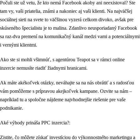
Počuli ste už vetu, že kto nemá Facebook akoby ani neexistoval? Ste
tam vy, vaši priatelia, známi a nakoniec aj vaši klienti. Na najväčšej
sociálnej sieti na svete to väčšinou vyzerá celkom divoko, avšak pre
skúseného špecialistu je to malina. Zdanlivo neusporiadaný Facebook
sa raz-dva premení na komunikačný kanál medzi vami a potenciálnymi
i vernými klientmi.
Ako ste si mohli všimnúť, s agentúrou Teapot sa v rámci online
inzercie nemusíte riadiť žiadnymi hranicami.
Ak máte akékoľvek otázky, neváhajte sa na nás obrátiť a s radosťou
vám pomôžeme s prípravou akejkoľvek kampane. Ozvite sa nám –
napríklad tu a spoločne nájdeme najvhodnejšie riešenie pre vaše
podnikanie.
Aké výhody prináša PPC inzercia?:
Zistite, čo môžete získať investíciou do výkonnostného marketingu a