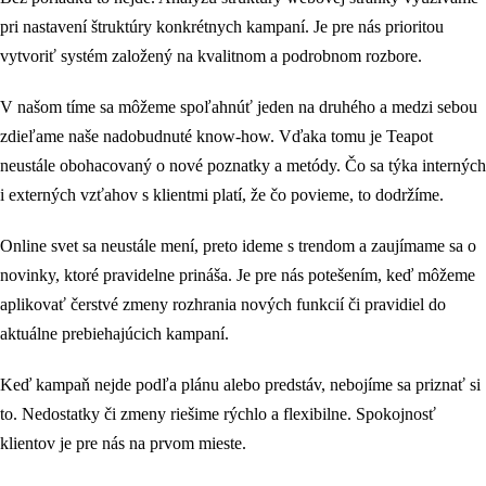
pri nastavení štruktúry konkrétnych kampaní. Je pre nás prioritou
vytvoriť systém založený na kvalitnom a podrobnom rozbore.
V našom tíme sa môžeme spoľahnúť jeden na druhého a medzi sebou
zdieľame naše nadobudnuté know-how. Vďaka tomu je Teapot
neustále obohacovaný o nové poznatky a metódy. Čo sa týka interných
i externých vzťahov s klientmi platí, že čo povieme, to dodržíme.
Online svet sa neustále mení, preto ideme s trendom a zaujímame sa o
novinky, ktoré pravidelne prináša. Je pre nás potešením, keď môžeme
aplikovať čerstvé zmeny rozhrania nových funkcií či pravidiel do
aktuálne prebiehajúcich kampaní.
Keď kampaň nejde podľa plánu alebo predstáv, nebojíme sa priznať si
to. Nedostatky či zmeny riešime rýchlo a flexibilne. Spokojnosť
klientov je pre nás na prvom mieste.