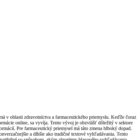
ä v oblasti zdravotníctva a farmaceutického priemyslu. Keďže čoraz
rmácie online, sa vyvíja. Tento vývoj je obzvlášť dôležitý v sektore
formácií. Pre farmaceutický priemysel má táto zmena hlboký dopad.
onverzačnejšie a dlhšie ako tradičné textové vyhľadávania. Tento
kompatibilné so spôsobom, akým algoritmy hlasového vyhľadávania