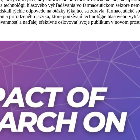
 sa technológii hlasového vyhľadávania vo farmaceutickom sektore nem
y získali rýchle odpovede na otázky týkajúce sa zdravia, farmaceutické 
vania prirodzeného jazyka, ktoré používajú technológie hlasového vyhľa
levantnosť a naďalej efektívne oslovovať svoje publikum v novom prost