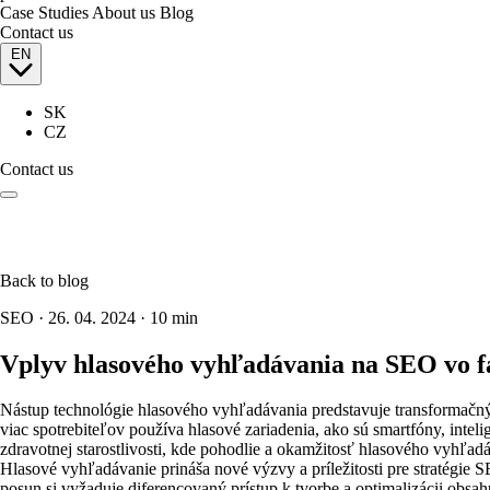
Case Studies
About us
Blog
Contact us
EN
SK
CZ
Contact us
Back to blog
SEO
·
26. 04. 2024
·
10 min
Vplyv hlasového vyhľadávania na SEO vo 
Nástup technológie hlasového vyhľadávania predstavuje transformačný
viac spotrebiteľov používa hlasové zariadenia, ako sú smartfóny, inteli
zdravotnej starostlivosti, kde pohodlie a okamžitosť hlasového vyhľ
Hlasové vyhľadávanie prináša nové výzvy a príležitosti pre stratégie 
posun si vyžaduje diferencovaný prístup k tvorbe a optimalizácii obsa