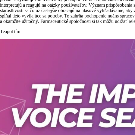
interpretujú a reagujú na otázky používateľov. Význam prispôsobenia
starostlivosti sa čoraz častejšie obracajú na hlasové vyhľadávanie, ab
spĺňal tieto vyvíjajúce sa potreby. To zahŕňa pochopenie nuáns spraco
a okamžite užitočný. Farmaceutické spoločnosti si tak môžu udržať re
Teapot tím