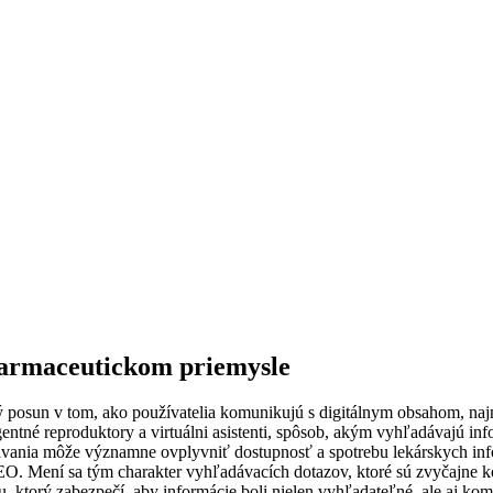
farmaceutickom priemysle
 posun v tom, ako používatelia komunikujú s digitálnym obsahom, najm
gentné reproduktory a virtuálni asistenti, spôsob, akým vyhľadávajú info
adávania môže významne ovplyvniť dostupnosť a spotrebu lekárskych in
SEO. Mení sa tým charakter vyhľadávacích dotazov, ktoré sú zvyčajne k
hu, ktorý zabezpečí, aby informácie boli nielen vyhľadateľné, ale aj 